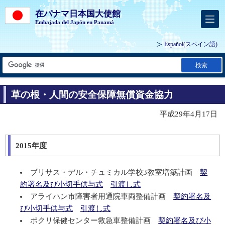
在パナマ日本国大使館
Embajada del Japón en Panamá
Español
(スペイン語)
検索
草の根・人間の安全保障無償資金協力
平成29年4月17日
2015年度
ブリサス・デル・チュミカル学校3教室増築計画
契
約署名及び小切手供与式
引渡し式
アライハン市障害者用通院車両整備計画
契約署名及
び小切手供与式
引渡し式
ポクリ保健センター救急車整備計画
契約署名及び小