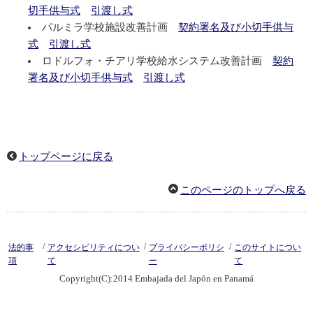
切手供与式
引渡し式
パルミラ学校施設改善計画
契約署名及び小切手供与
式
引渡し式
ロドルフォ・チアリ学校給水システム改善計画
契約
署名及び小切手供与式
引渡し式
トップページに戻る
このページのトップへ戻る
/
/
/
法的事
アクセシビリティについ
プライバシーポリシ
このサイトについ
項
て
ー
て
Copyright(C):2014 Embajada del Japón en Panamá