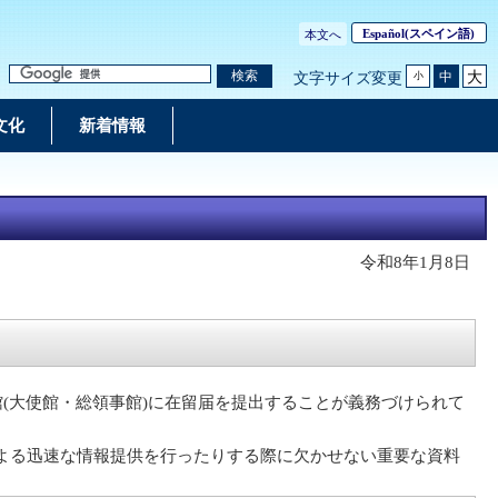
Español
(スペイン語)
本文へ
大
検索
中
文字サイズ変更
小
文化
新着情報
令和8年1月8日
(大使館・総領事館)に在留届を提出することが義務づけられて
よる迅速な情報提供を行ったりする際に欠かせない重要な資料