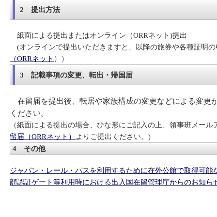
2 提出方法
紙面による提出またはオンライン（ORRネット)提出
(オンラインで提出いただきますと、以降の旅券や各種証明の
（ORRネット
））
3 記載事項の変更、転出・帰国届
在留届を提出後、転居や家族構成の変更などによる変更
ください。
（紙面による提出の場合、ひな形にご記入の上、領事班メール
留届（ORRネット）
よりご提出ください。)
4 その他
ジャパン・レール・パスを利用するために在外公館で取得可能
顔認証ゲート等利用時における出入国在留管理庁からのお知ら