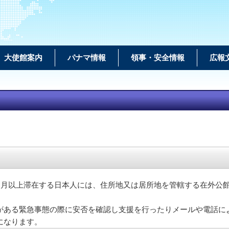
大使館案内
パナマ情報
領事・安全情報
広報
月以上滞在する日本人には、住所地又は居所地を管轄する在外公館
ある緊急事態の際に安否を確認し支援を行ったりメールや電話に
になります。