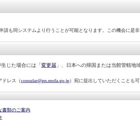
申請も同システムより行うことが可能となります。この機会に是非
が生じた場合には「
変更届
」、日本への帰国または当館管轄地
アドレス（
consular@pn.mofa.go.jp
）宛に提出していただくことも可
な書類のご案内
せ