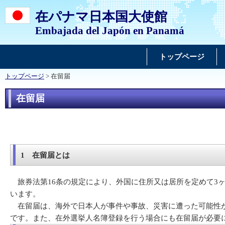
在パナマ日本国大使館
Embajada del Japón en Panamá
トップページ
トップページ
> 在留届
在留届
1 在留届とは
旅券法第16条の規定により、外国に住所又は居所を定めて3ヶ
います。
在留届は、海外で日本人が事件や事故、災害に遭った可能性が
です。また、在外選挙人名簿登録を行う場合にも在留届が必要